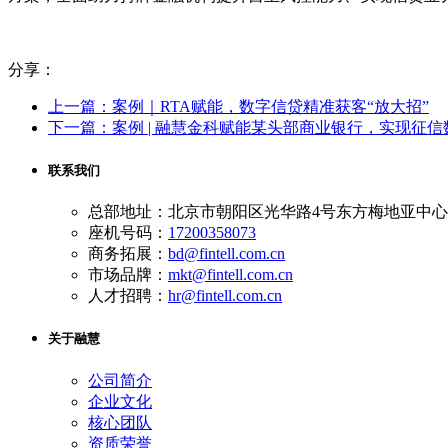
分享：
上一篇：案例｜RTA赋能，数字信贷精准获客“放大招”
下一篇：案例 | 融慧金科赋能某头部商业银行，实现征信
联系我们
总部地址：北京市朝阳区光华路4号东方梅地亚中心A
座机号码：
17200358073
商务拓展：
bd@fintell.com.cn
市场品牌：
mkt@fintell.com.cn
人才招聘：
hr@fintell.com.cn
关于融慧
公司简介
企业文化
核心团队
资质荣誉