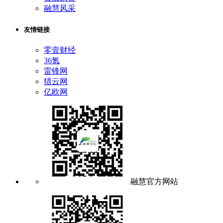
融慧风采
友情链接
零壹财经
36氪
雷锋网
猎云网
亿欧网
融慧官方网站